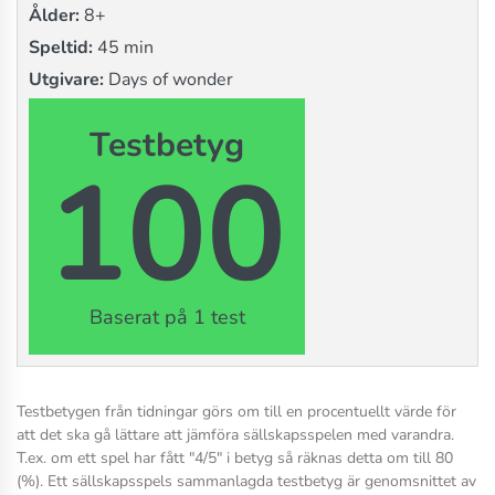
Ålder:
8+
Speltid:
45 min
Utgivare:
Days of wonder
Testbetyg
100
Baserat på 1 test
Testbetygen från tidningar görs om till en procentuellt värde för
att det ska gå lättare att jämföra sällskapsspelen med varandra.
T.ex. om ett spel har fått "4/5" i betyg så räknas detta om till 80
(%). Ett sällskapsspels sammanlagda testbetyg är genomsnittet av