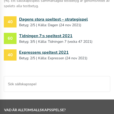
(%). Ett sällskapsspels sammanlagda testbetyg är genomsnittet av
spelets alla testbetyg.
Dagens stora speltest – strategispel
40
Betyg: 2/5 | Källa: Dagen (24 nov 2021)
Tidningen 7:s speltest 2021
60
Betyg: 3/5 | Källa: Tidningen 7 (vecka 47 2021)
Expressens speltest 2021
40
Betyg: 2/5 | Källa: Expressen (24 nov 2021)
VAD ÄR ALLTOMSALLSKAPSSPEL.SE?