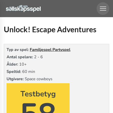
Unlock! Escape Adventures
Typ av spel:
Familjespel
Partyspel
Antal spelare:
2 - 6
Ålder:
10+
Speltid:
60 min
Utgivare:
Space cowboys
Testbetyg