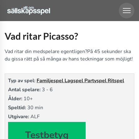
Vad ritar Picasso?
Vad ritar din medspelare egentligen?På 45 sekunder ska
du gissa rätt på så många av hans teckningar som möjligt!
Typ av spel:
Familjespel
Lagspel
Partyspel
Ritspel
Antal spelare:
3 - 6
Ålder:
10+
Speltid:
30 min
Utgivare:
ALF
Testbetyg