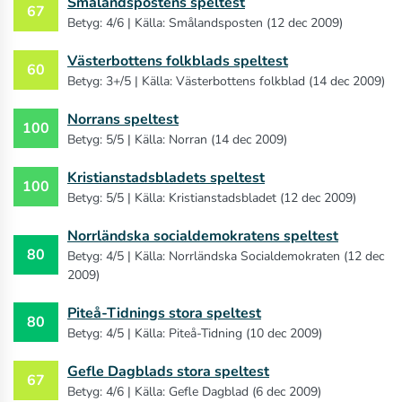
Smålandspostens speltest
67
Betyg: 4/6 | Källa: Smålandsposten (12 dec 2009)
Västerbottens folkblads speltest
60
Betyg: 3+/5 | Källa: Västerbottens folkblad (14 dec 2009)
Norrans speltest
100
Betyg: 5/5 | Källa: Norran (14 dec 2009)
Kristianstadsbladets speltest
100
Betyg: 5/5 | Källa: Kristianstadsbladet (12 dec 2009)
Norrländska socialdemokratens speltest
80
Betyg: 4/5 | Källa: Norrländska Socialdemokraten (12 dec
2009)
Piteå-Tidnings stora speltest
80
Betyg: 4/5 | Källa: Piteå-Tidning (10 dec 2009)
Gefle Dagblads stora speltest
67
Betyg: 4/6 | Källa: Gefle Dagblad (6 dec 2009)