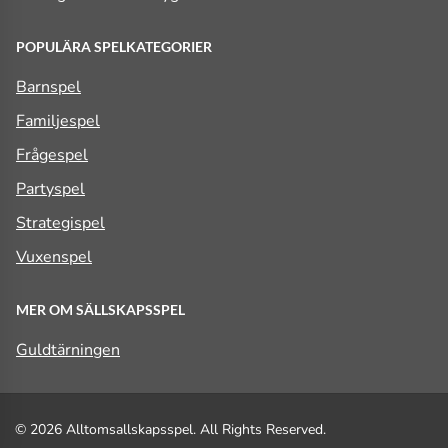
POPULÄRA SPELKATEGORIER
Barnspel
Familjespel
Frågespel
Partyspel
Strategispel
Vuxenspel
MER OM SÄLLSKAPSSPEL
Guldtärningen
© 2026 Alltomsallskapsspel. All Rights Reserved.