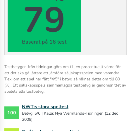
79
Baserat på 16 test
Testbetygen från tidningar görs om till en procentuellt värde för
att det ska gå lättare att jämföra sällskapsspelen med varandra.
T.ex. om ett spel har fått "4/5" i betyg så räknas detta om till 80
(%). Ett sällskapsspels sammanlagda testbetyg är genomsnittet av
spelets alla testbetyg.
NWT:s stora speltest
100
Betyg: 6/6 | Källa: Nya Wermlands-Tidningen (12 dec
2009)