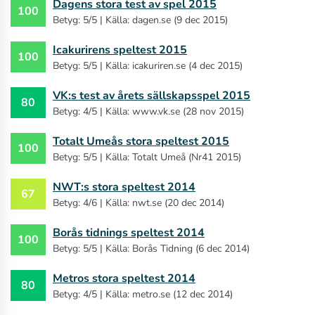
Dagens stora test av spel 2015
100
Betyg: 5/5 | Källa: dagen.se (9 dec 2015)
Icakurirens speltest 2015
100
Betyg: 5/5 | Källa: icakuriren.se (4 dec 2015)
VK:s test av årets sällskapsspel 2015
80
Betyg: 4/5 | Källa: www.vk.se (28 nov 2015)
Totalt Umeås stora speltest 2015
100
Betyg: 5/5 | Källa: Totalt Umeå (Nr41 2015)
NWT:s stora speltest 2014
67
Betyg: 4/6 | Källa: nwt.se (20 dec 2014)
Borås tidnings speltest 2014
100
Betyg: 5/5 | Källa: Borås Tidning (6 dec 2014)
Metros stora speltest 2014
80
Betyg: 4/5 | Källa: metro.se (12 dec 2014)