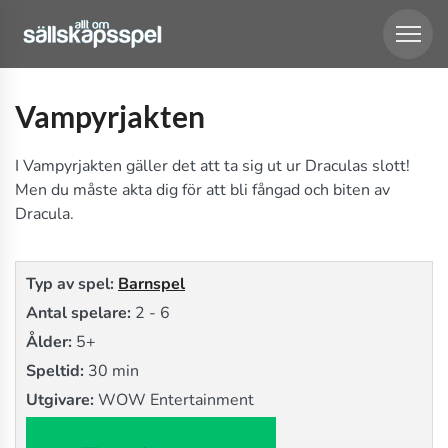
Vampyrjakten
I Vampyrjakten gäller det att ta sig ut ur Draculas slott!
Men du måste akta dig för att bli fångad och biten av
Dracula.
Typ av spel:
Barnspel
Antal spelare:
2 - 6
Ålder:
5+
Speltid:
30 min
Utgivare:
WOW Entertainment