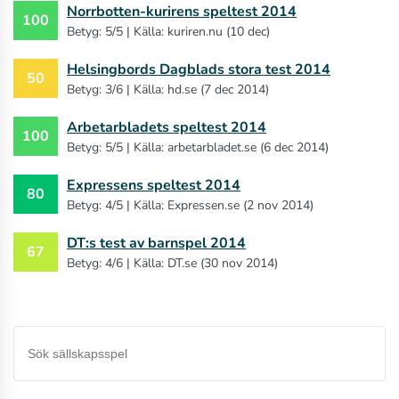
Norrbotten-kurirens speltest 2014
100
Betyg: 5/5 | Källa: kuriren.nu (10 dec)
Helsingbords Dagblads stora test 2014
50
Betyg: 3/6 | Källa: hd.se (7 dec 2014)
Arbetarbladets speltest 2014
100
Betyg: 5/5 | Källa: arbetarbladet.se (6 dec 2014)
Expressens speltest 2014
80
Betyg: 4/5 | Källa: Expressen.se (2 nov 2014)
DT:s test av barnspel 2014
67
Betyg: 4/6 | Källa: DT.se (30 nov 2014)