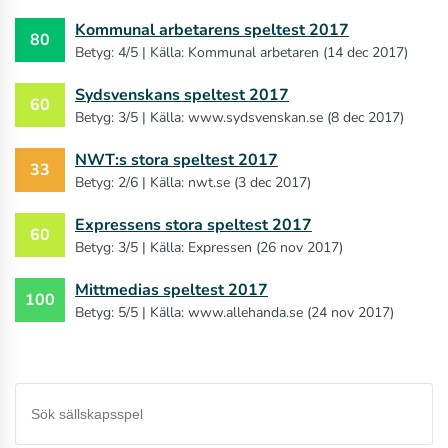
Kommunal arbetarens speltest 2017
80
Betyg: 4/5 | Källa: Kommunal arbetaren (14 dec 2017)
Sydsvenskans speltest 2017
60
Betyg: 3/5 | Källa: www.sydsvenskan.se (8 dec 2017)
NWT:s stora speltest 2017
33
Betyg: 2/6 | Källa: nwt.se (3 dec 2017)
Expressens stora speltest 2017
60
Betyg: 3/5 | Källa: Expressen (26 nov 2017)
Mittmedias speltest 2017
100
Betyg: 5/5 | Källa: www.allehanda.se (24 nov 2017)