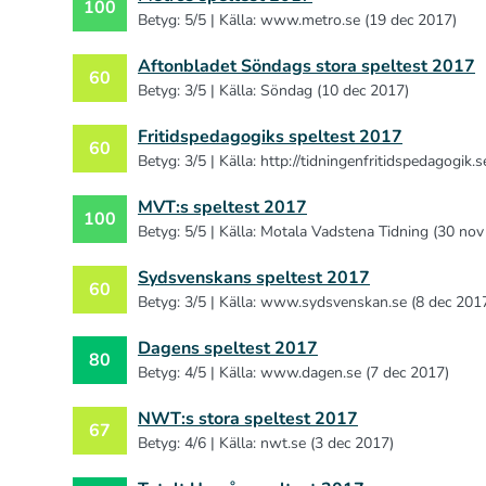
100
Betyg: 5/5 | Källa: www.metro.se (19 dec 2017)
Aftonbladet Söndags stora speltest 2017
60
Betyg: 3/5 | Källa: Söndag (10 dec 2017)
Fritidspedagogiks speltest 2017
60
Betyg: 3/5 | Källa: http://tidningenfritidspedagogik.
MVT:s speltest 2017
100
Betyg: 5/5 | Källa: Motala Vadstena Tidning (30 no
Sydsvenskans speltest 2017
60
Betyg: 3/5 | Källa: www.sydsvenskan.se (8 dec 201
Dagens speltest 2017
80
Betyg: 4/5 | Källa: www.dagen.se (7 dec 2017)
NWT:s stora speltest 2017
67
Betyg: 4/6 | Källa: nwt.se (3 dec 2017)