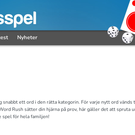
test
Nyheter
 snabbt ett ord i den rätta kategorin. För varje nytt ord vänds
ord Rush sätter din hjärna på prov, här gäller det att spruta u
e spel för hela familjen!