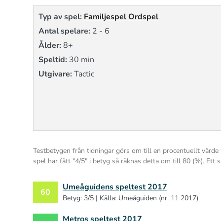
Typ av spel:
Familjespel
Ordspel
Antal spelare:
2 - 6
Ålder:
8+
Speltid:
30 min
Utgivare:
Tactic
Testbetygen från tidningar görs om till en procentuellt värde 
spel har fått "4/5" i betyg så räknas detta om till 80 (%). E
Umeåguidens speltest 2017
60
Betyg: 3/5 | Källa: Umeåguiden (nr. 11 2017)
Metros speltest 2017