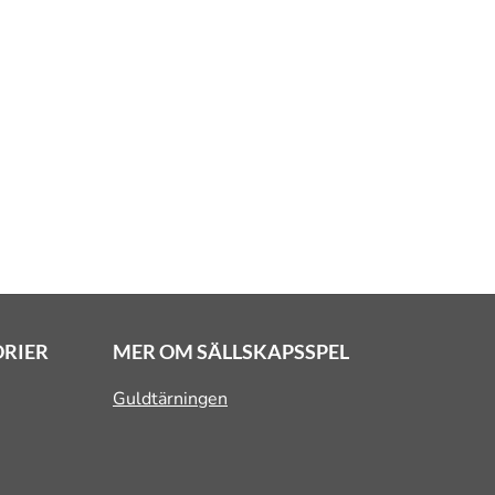
ORIER
MER OM SÄLLSKAPSSPEL
Guldtärningen