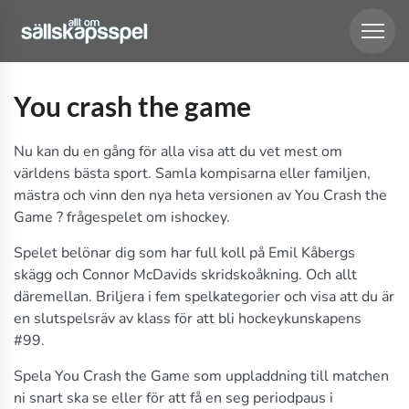
You crash the game
Nu kan du en gång för alla visa att du vet mest om
världens bästa sport. Samla kompisarna eller familjen,
mästra och vinn den nya heta versionen av You Crash the
Game ? frågespelet om ishockey.
Spelet belönar dig som har full koll på Emil Kåbergs
skägg och Connor McDavids skridskoåkning. Och allt
däremellan. Briljera i fem spelkategorier och visa att du är
en slutspelsräv av klass för att bli hockeykunskapens
#99.
Spela You Crash the Game som uppladdning till matchen
ni snart ska se eller för att få en seg periodpaus i