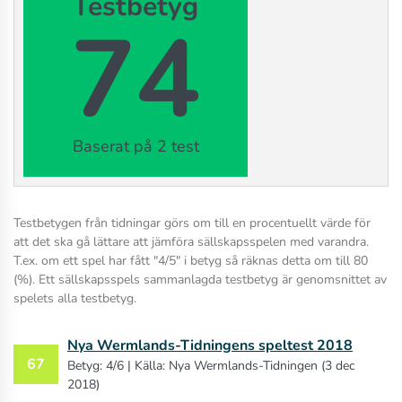
Testbetyg
74
Baserat på 2 test
Testbetygen från tidningar görs om till en procentuellt värde för
att det ska gå lättare att jämföra sällskapsspelen med varandra.
T.ex. om ett spel har fått "4/5" i betyg så räknas detta om till 80
(%). Ett sällskapsspels sammanlagda testbetyg är genomsnittet av
spelets alla testbetyg.
Nya Wermlands-Tidningens speltest 2018
67
Betyg: 4/6 | Källa: Nya Wermlands-Tidningen (3 dec
2018)