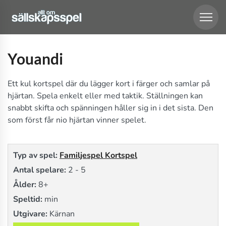
Youandi
Ett kul kortspel där du lägger kort i färger och samlar på
hjärtan. Spela enkelt eller med taktik. Ställningen kan
snabbt skifta och spänningen håller sig in i det sista. Den
som först får nio hjärtan vinner spelet.
Typ av spel:
Familjespel
Kortspel
Antal spelare:
2 - 5
Ålder:
8+
Speltid:
min
Utgivare:
Kärnan