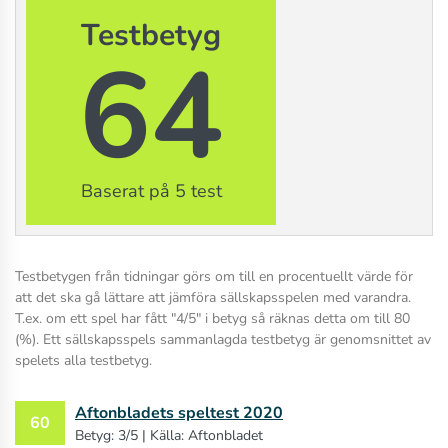
Testbetyg
64
Baserat på 5 test
Testbetygen från tidningar görs om till en procentuellt värde för
att det ska gå lättare att jämföra sällskapsspelen med varandra.
T.ex. om ett spel har fått "4/5" i betyg så räknas detta om till 80
(%). Ett sällskapsspels sammanlagda testbetyg är genomsnittet av
spelets alla testbetyg.
Aftonbladets speltest 2020
60
Betyg: 3/5 | Källa: Aftonbladet