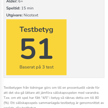
Ålder:
6+
Speltid:
15 min
Utgivare:
Nicotext
Testbetyg
51
Baserat på 3 test
Testbetygen från tidningar görs om till en procentuellt värde för
att det ska gå lättare att jämföra sällskapsspelen med varandra.
T.ex. om ett spel har fått "4/5" i betyg så räknas detta om till 80
(%). Ett sällskapsspels sammanlagda testbetyg är genomsnittet av
spelets alla testbetyg.