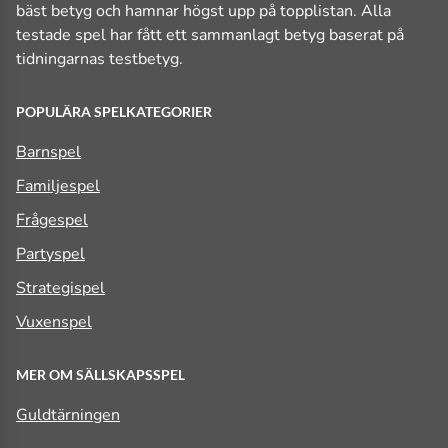
bäst betyg och hamnar högst upp på topplistan. Alla
testade spel har fått ett sammanlagt betyg baserat på
tidningarnas testbetyg.
POPULÄRA SPELKATEGORIER
Barnspel
Familjespel
Frågespel
Partyspel
Strategispel
Vuxenspel
MER OM SÄLLSKAPSSPEL
Guldtärningen