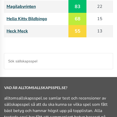
83
Magilabyrinten
22
68
Hello Kitty Bildbingo
15
55
Heck Meck
13
VAD ÄR ALLTOMSALLSKAPSSPEL.SE?
alltomsallskapsspel.se samlar test och recensioner av
sällskapsspel så att du ska kunna se vilka spel som fått
bäst betyg och hamnar högst upp på topplistan. Alla
testade spel har fått ett sammanlagt betyg baserat på