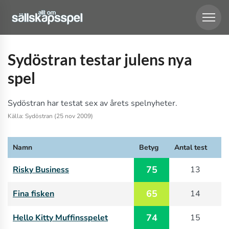
Sydöstran testar julens nya
spel
Sydöstran har testat sex av årets spelnyheter.
Källa: Sydöstran (25 nov 2009)
Namn
Betyg
Antal test
75
Risky Business
13
65
Fina fisken
14
74
Hello Kitty Muffinsspelet
15