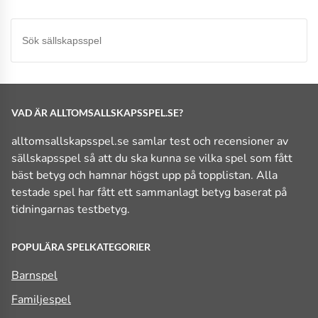
VAD ÄR ALLTOMSALLSKAPSSPEL.SE?
alltomsallskapsspel.se samlar test och recensioner av
sällskapsspel så att du ska kunna se vilka spel som fått
bäst betyg och hamnar högst upp på topplistan. Alla
testade spel har fått ett sammanlagt betyg baserat på
tidningarnas testbetyg.
POPULÄRA SPELKATEGORIER
Barnspel
Familjespel