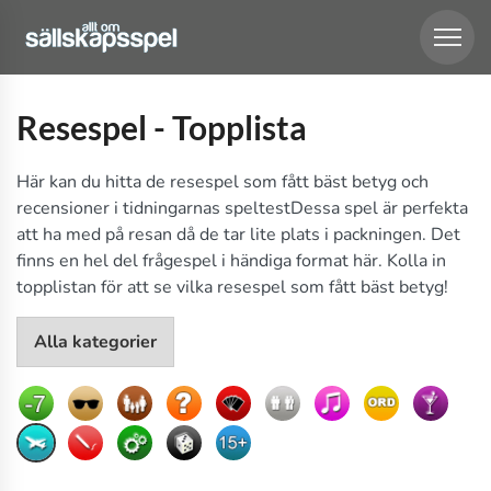
Resespel - Topplista
Här kan du hitta de resespel som fått bäst betyg och
recensioner i tidningarnas speltestDessa spel är perfekta
att ha med på resan då de tar lite plats i packningen. Det
finns en hel del frågespel i händiga format här. Kolla in
topplistan för att se vilka resespel som fått bäst betyg!
Alla kategorier