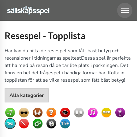
Resespel - Topplista
Här kan du hitta de resespel som fått bäst betyg och
recensioner i tidningarnas speltestDessa spel är perfekta
att ha med på resan då de tar lite plats i packningen. Det
finns en hel del frågespel i händiga format här. Kolla in
topplistan för att se vilka resespel som fått bäst betyg!
Alla kategorier