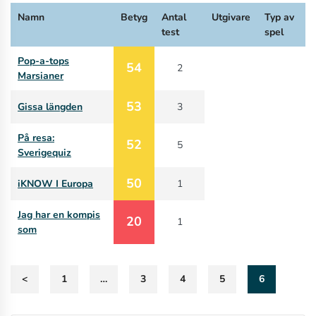
Namn
Betyg
Antal
Utgivare
Typ av
test
spel
Pop-a-tops
54
2
Marsianer
53
Gissa längden
3
På resa:
52
5
Sverigequiz
50
iKNOW I Europa
1
Jag har en kompis
20
1
som
<
1
…
3
4
5
6