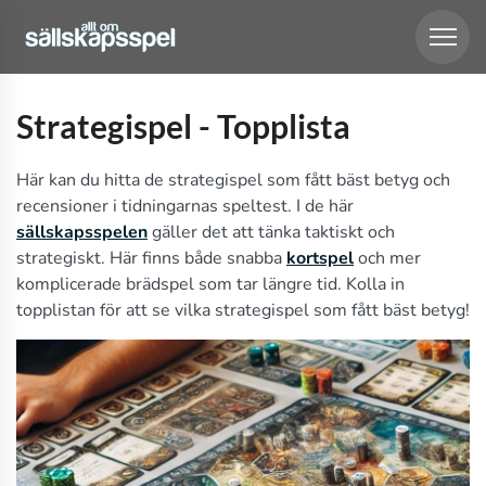
Strategispel - Topplista
Här kan du hitta de strategispel som fått bäst betyg och
recensioner i tidningarnas speltest. I de här
sällskapsspelen
gäller det att tänka taktiskt och
strategiskt. Här finns både snabba
kortspel
och mer
komplicerade brädspel som tar längre tid. Kolla in
topplistan för att se vilka strategispel som fått bäst betyg!