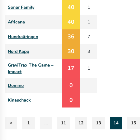
40
Sonar Family
1
40
Africana
1
36
Hundraåringen
7
30
Nord Kapp
3
GraviTrax The Game –
17
1
Impact
0
Domino
0
Kinaschack
<
1
…
11
12
13
14
15