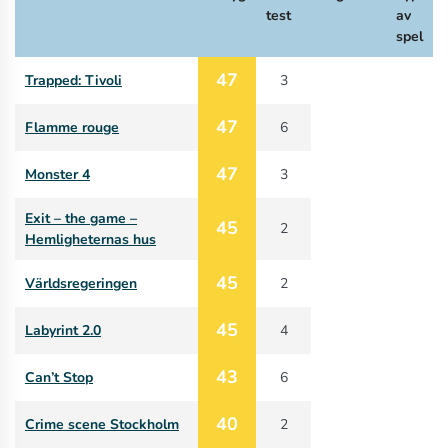
test
av
spel
47
Trapped: Tivoli
3
47
Flamme rouge
6
47
Monster 4
3
Exit – the game –
45
2
Hemligheternas hus
45
Världsregeringen
2
45
Labyrint 2.0
4
43
Can’t Stop
6
40
Crime scene Stockholm
2