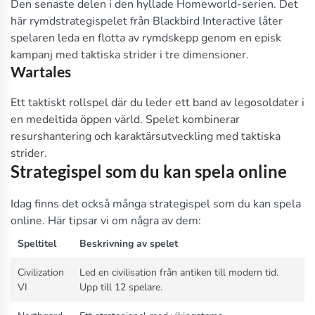
Den senaste delen i den hyllade Homeworld-serien. Det
här rymdstrategispelet från Blackbird Interactive låter
spelaren leda en flotta av rymdskepp genom en episk
kampanj med taktiska strider i tre dimensioner.
Wartales
Ett taktiskt rollspel där du leder ett band av legosoldater i
en medeltida öppen värld. Spelet kombinerar
resurshantering och karaktärsutveckling med taktiska
strider.
Strategispel som du kan spela online
Idag finns det också många strategispel som du kan spela
online. Här tipsar vi om några av dem:
Speltitel
Beskrivning av spelet
Civilization
Led en civilisation från antiken till modern tid.
VI
Upp till 12 spelare.