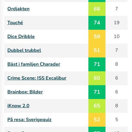
66
Ordjakten
7
74
Touché
19
59
Dice Dribble
10
51
Dubbel trubbel
7
71
Bäst i familjen Charader
8
60
Crime Scene: ISS Excalibur
6
71
Brainbox: Bilder
6
65
iKnow 2.0
8
52
På resa: Sverigequiz
5