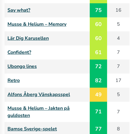
75
Say what?
16
60
Musse & Helium – Memory
5
60
Lär Dig Karusellen
4
61
Confident?
7
72
Ubongo lines
7
82
Retro
17
49
Alfons Åberg Vänskapsspel
5
Musse & Helium – Jakten på
71
7
guldosten
77
Bamse Sverige-spelet
8