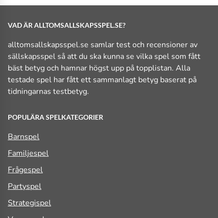
VAD ÄR ALLTOMSALLSKAPSSPEL.SE?
alltomsallskapsspel.se samlar test och recensioner av
sällskapsspel så att du ska kunna se vilka spel som fått
bäst betyg och hamnar högst upp på topplistan. Alla
testade spel har fått ett sammanlagt betyg baserat på
tidningarnas testbetyg.
POPULÄRA SPELKATEGORIER
Barnspel
Familjespel
Frågespel
Partyspel
Strategispel