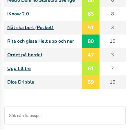
60
Metro Domino Storstad Sverige
6
65
iKnow 2.0
8
51
Nåt ska bort (Pocket)
3
80
Rita och gissa Helt upp och ner
10
47
Ordet på bordet
3
61
Upp till tre
7
59
Dice Dribble
10