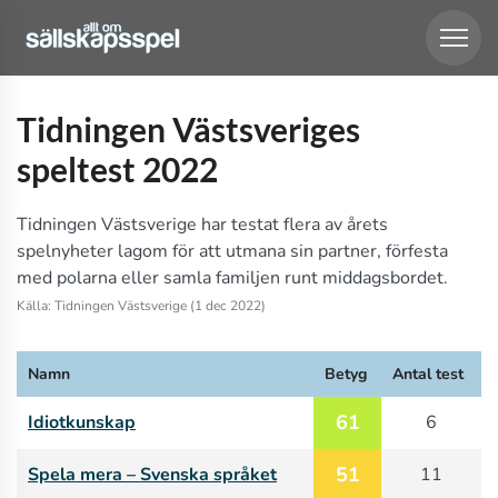
Tidningen Västsveriges
speltest 2022
Tidningen Västsverige har testat flera av årets
spelnyheter lagom för att utmana sin partner, förfesta
med polarna eller samla familjen runt middagsbordet.
Källa: Tidningen Västsverige (1 dec 2022)
Namn
Betyg
Antal test
61
Idiotkunskap
6
51
Spela mera – Svenska språket
11