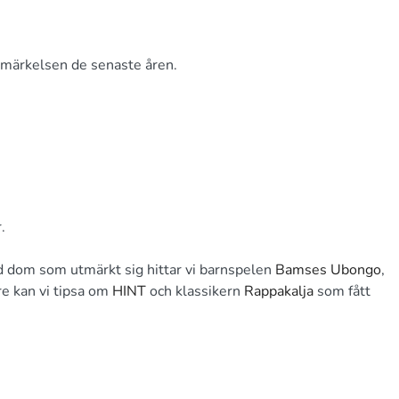
utmärkelsen de senaste åren.
.
nd dom som utmärkt sig hittar vi barnspelen
Bamses Ubongo
,
re kan vi tipsa om
HINT
och klassikern
Rappakalja
som fått