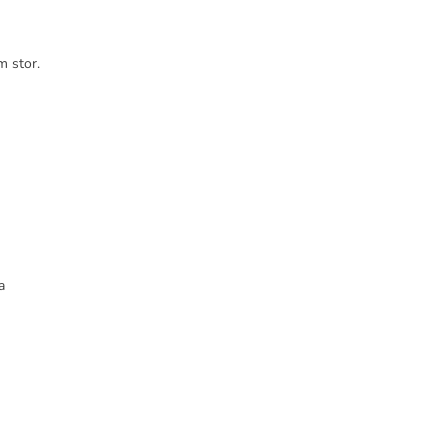
m stor.
a