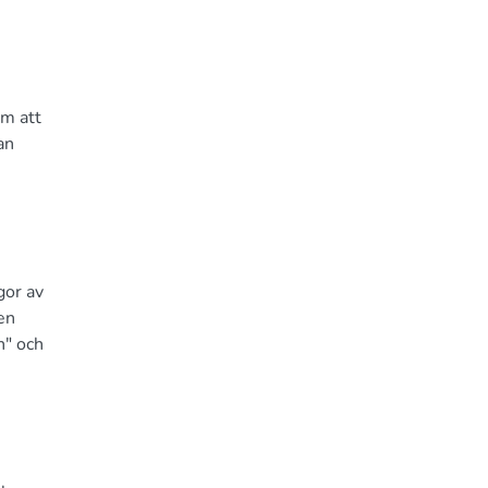
om att
an
gor av
en
n" och