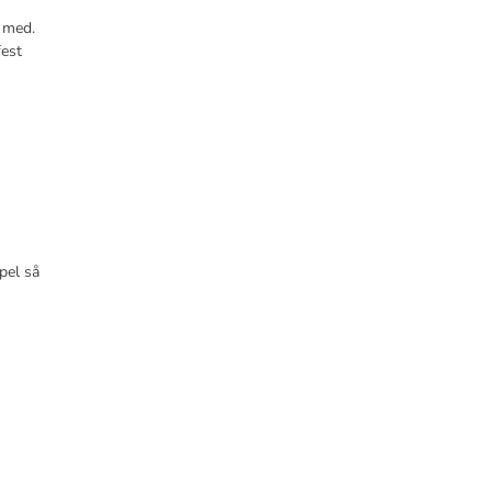
a med.
fest
pel så