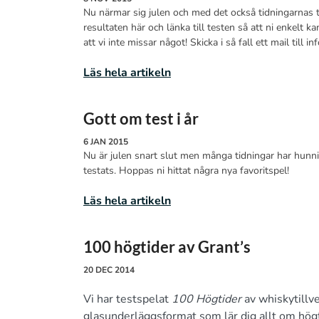
Nu närmar sig julen och med det också tidningarnas t
resultaten här och länka till testen så att ni enkelt 
att vi inte missar något! Skicka i så fall ett mail till 
Läs hela artikeln
Gott om test i år
6 JAN 2015
Nu är julen snart slut men många tidningar har hunnit
testats. Hoppas ni hittat några nya favoritspel!
Läs hela artikeln
100 högtider av Grant’s
20 DEC 2014
Vi har testspelat
100 Högtider
av whiskytillve
glasunderläggsformat som lär dig allt om högtid