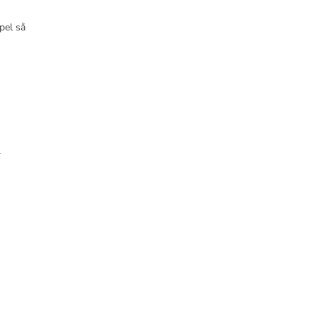
pel så
r