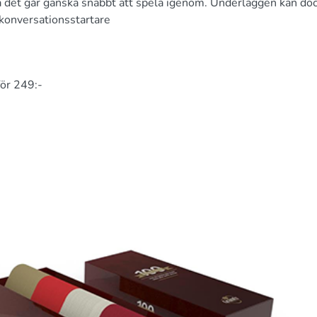
å det går ganska snabbt att spela igenom. Underläggen kan do
 konversationsstartare
för 249:-