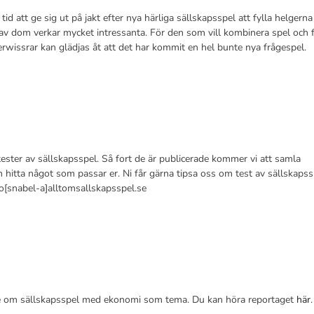
id att ge sig ut på jakt efter nya härliga sällskapsspel att fylla helgern
av dom verkar mycket intressanta. För den som vill kombinera spel och 
rwissrar kan glädjas åt att det har kommit en hel bunte nya frågespel.
ester av sällskapsspel. Så fort de är publicerade kommer vi att samla
kan hitta något som passar er. Ni får gärna tipsa oss om test av sällskapss
info[snabel-a]alltomsallskapsspel.se
age om sällskapsspel med ekonomi som tema. Du kan höra reportaget
här
.