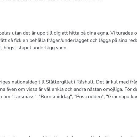
elas utan det är upp till dig att hitta på dina egna. Vi turades 
rätt så fick en behålla frågan/underlägget och lägga på sina red
t, högst stapel underlägg vann!
iges nationaldag till Slåttergillet i Råshult. Det är kul med frå
rna även om vissa är väl enkla och andra nästan omöjliga. För d
ion om "Larsmäss", "Burnsmiddag", "Postrodden", "Grännapolka