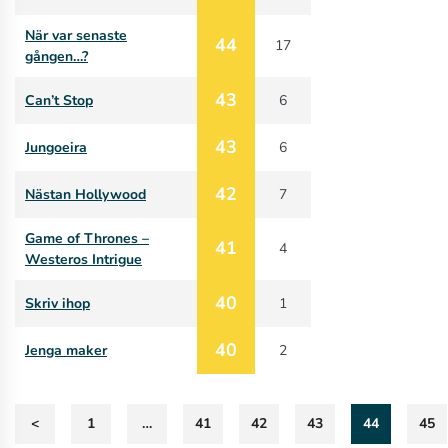
När var senaste
44
17
gången…?
43
Can’t Stop
6
43
Jungoeira
6
42
Nästan Hollywood
7
Game of Thrones –
41
4
Westeros Intrigue
40
Skriv ihop
1
40
Jenga maker
2
<
1
…
41
42
43
44
45