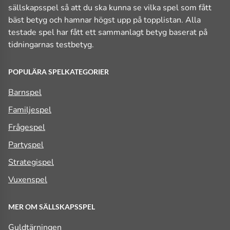
sällskapsspel så att du ska kunna se vilka spel som fått
bäst betyg och hamnar högst upp på topplistan. Alla
testade spel har fått ett sammanlagt betyg baserat på
tidningarnas testbetyg.
POPULÄRA SPELKATEGORIER
Barnspel
Familjespel
Frågespel
Partyspel
Strategispel
Vuxenspel
MER OM SÄLLSKAPSSPEL
Guldtärningen