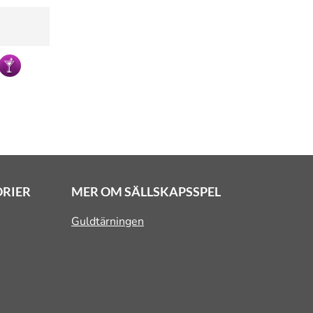
ORIER
MER OM SÄLLSKAPSSPEL
Guldtärningen