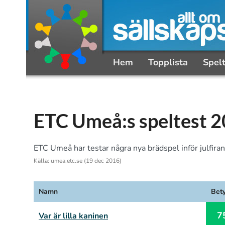
Hem
Topplista
Spel
ETC Umeå:s speltest 
ETC Umeå har testar några nya brädspel inför julfira
Källa: umea.etc.se (19 dec 2016)
Namn
Bet
7
Var är lilla kaninen