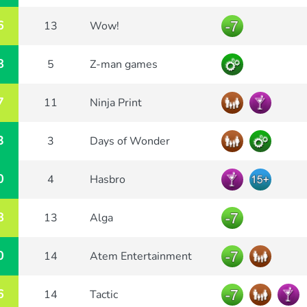
6
13
Wow!
8
5
Z-man games
7
11
Ninja Print
3
3
Days of Wonder
0
4
Hasbro
8
13
Alga
0
14
Atem Entertainment
6
14
Tactic