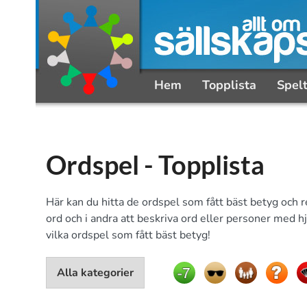
Hem
Topplista
Spel
Ordspel - Topplista
Här kan du hitta de ordspel som fått bäst betyg och re
ord och i andra att beskriva ord eller personer med hj
vilka ordspel som fått bäst betyg!
Alla kategorier