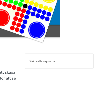
att skapa
för att se