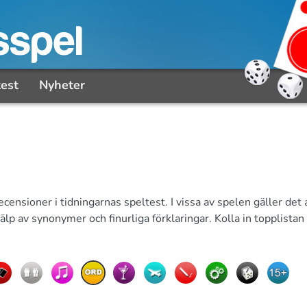
test
Nyheter
censioner i tidningarnas speltest. I vissa av spelen gäller det 
älp av synonymer och finurliga förklaringar. Kolla in topplistan 