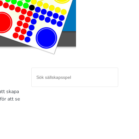
att skapa
för att se