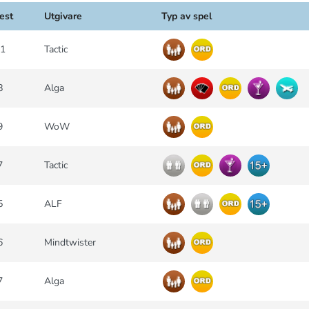
est
Utgivare
Typ av spel
1
Tactic
8
Alga
9
WoW
7
Tactic
5
ALF
6
Mindtwister
7
Alga