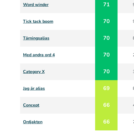
71
Word winder
70
Tick tack boom
70
Tärningsalias
70
Med andra ord 4
70
Category X
69
Jag är alias
66
Concept
66
Ordjakten