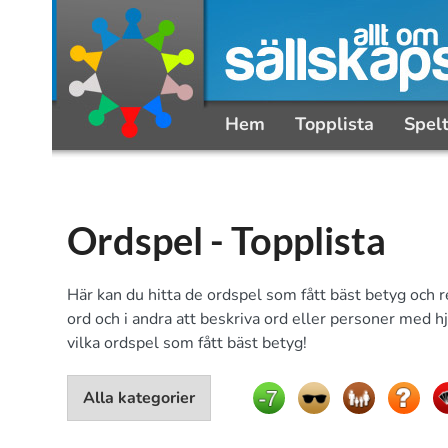
Hem
Topplista
Spel
Ordspel - Topplista
Här kan du hitta de ordspel som fått bäst betyg och re
ord och i andra att beskriva ord eller personer med hj
vilka ordspel som fått bäst betyg!
Alla kategorier