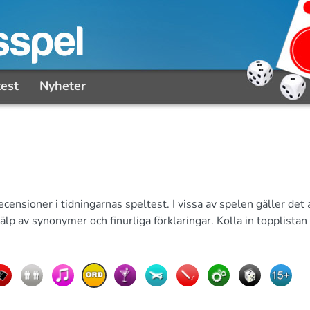
test
Nyheter
censioner i tidningarnas speltest. I vissa av spelen gäller det 
älp av synonymer och finurliga förklaringar. Kolla in topplistan 