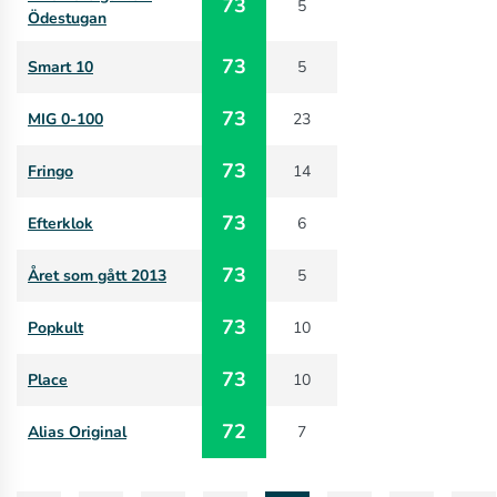
73
5
Ödestugan
73
Smart 10
5
73
MIG 0-100
23
73
Fringo
14
73
Efterklok
6
73
Året som gått 2013
5
73
Popkult
10
73
Place
10
72
Alias Original
7