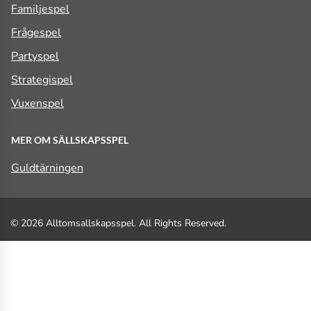
Familjespel
Frågespel
Partyspel
Strategispel
Vuxenspel
MER OM SÄLLSKAPSSPEL
Guldtärningen
© 2026 Alltomsallskapsspel. All Rights Reserved.