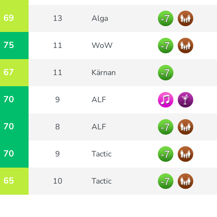
69
13
Alga
75
11
WoW
67
11
Kärnan
70
9
ALF
70
8
ALF
70
9
Tactic
65
10
Tactic