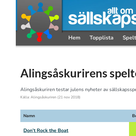
Hem
Topplista
Spel
Alingsåskurirens spel
Alingsåskuriren testar julens nyheter av sällskapsspe
Källa: Alingsåskuriren (21 nov 2018)
Namn
B
Don’t Rock the Boat