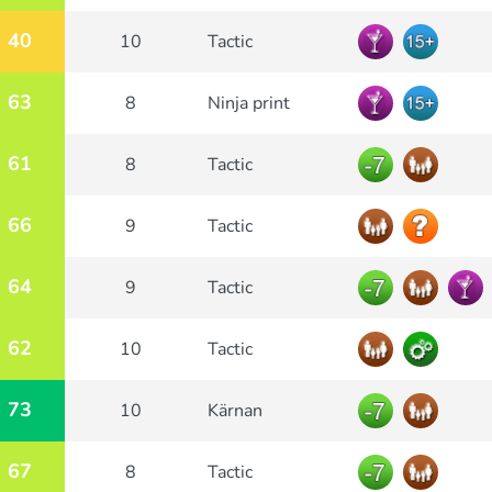
40
10
Tactic
63
8
Ninja print
61
8
Tactic
66
9
Tactic
64
9
Tactic
62
10
Tactic
73
10
Kärnan
67
8
Tactic