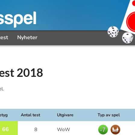
test
Nyheter
test 2018
l.
etyg
Antal test
Utgivare
Typ av spel
66
8
WoW