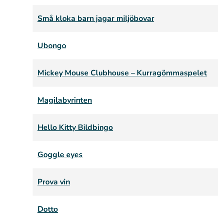
Små kloka barn jagar miljöbovar
Ubongo
Mickey Mouse Clubhouse – Kurragömmaspelet
Magilabyrinten
Hello Kitty Bildbingo
Goggle eyes
Prova vin
Dotto