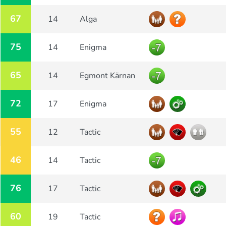
67
14
Alga
75
14
Enigma
65
14
Egmont Kärnan
72
17
Enigma
55
12
Tactic
46
14
Tactic
76
17
Tactic
60
19
Tactic