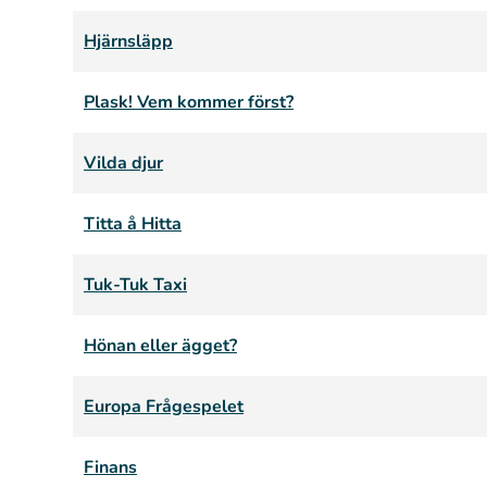
Hjärnsläpp
Plask! Vem kommer först?
Vilda djur
Titta å Hitta
Tuk-Tuk Taxi
Hönan eller ägget?
Europa Frågespelet
Finans