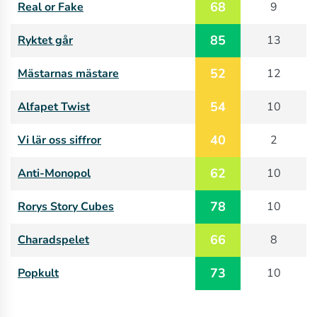
68
Real or Fake
9
85
Ryktet går
13
52
Mästarnas mästare
12
54
Alfapet Twist
10
40
Vi lär oss siffror
2
62
Anti-Monopol
10
78
Rorys Story Cubes
10
66
Charadspelet
8
73
Popkult
10