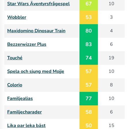
67
Star Wars Äventyrsfrågespel
10
53
Wobbler
3
80
Maxidomino Dinosaur Train
4
83
Bezzerwizzer Plus
6
74
Touché
19
57
Spela och sjung med Mojje
10
57
Colorio
8
77
Familjealias
10
58
Familjecharader
6
50
Lika par leka bäst
15