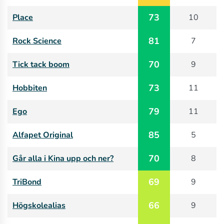
73
Place
10
81
Rock Science
7
70
Tick tack boom
9
73
Hobbiten
11
79
Ego
11
85
Alfapet Original
5
70
Går alla i Kina upp och ner?
8
69
TriBond
9
66
Högskolealias
9