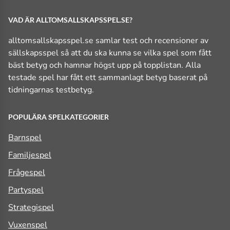
VAD ÄR ALLTOMSALLSKAPSSPEL.SE?
alltomsallskapsspel.se samlar test och recensioner av
sällskapsspel så att du ska kunna se vilka spel som fått
bäst betyg och hamnar högst upp på topplistan. Alla
testade spel har fått ett sammanlagt betyg baserat på
tidningarnas testbetyg.
POPULÄRA SPELKATEGORIER
Barnspel
Familjespel
Frågespel
Partyspel
Strategispel
Vuxenspel