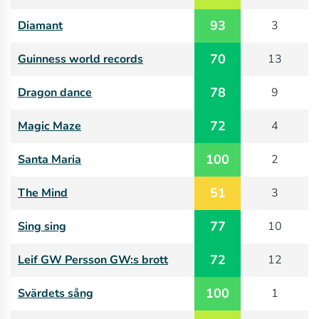
93
Diamant
3
70
Guinness world records
13
78
Dragon dance
9
72
Magic Maze
4
100
Santa Maria
2
51
The Mind
3
77
Sing sing
10
72
Leif GW Persson GW:s brott
12
100
Svärdets sång
1