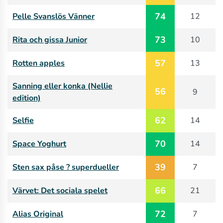
74
Pelle Svanslös Vänner
12
73
Rita och gissa Junior
10
57
Rotten apples
13
Sanning eller konka (Nellie
56
9
edition)
62
Selfie
14
70
Space Yoghurt
14
39
Sten sax påse ? superdueller
7
66
Värvet: Det sociala spelet
21
72
Alias Original
7