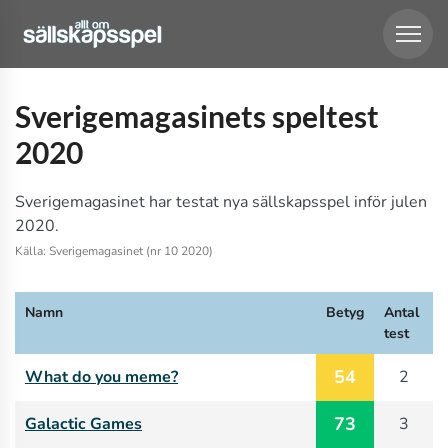
Sverigemagasinets speltest
2020
Sverigemagasinet har testat nya sällskapsspel inför julen
2020.
Källa: Sverigemagasinet (nr 10 2020)
Namn
Betyg
Antal
test
54
What do you meme?
2
73
Galactic Games
3