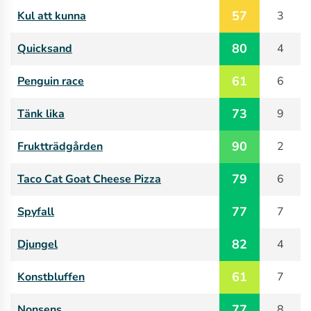
57
Kul att kunna
3
80
Quicksand
4
61
Penguin race
6
73
Tänk lika
9
90
Fruktträdgården
2
79
Taco Cat Goat Cheese Pizza
6
77
Spyfall
7
82
Djungel
4
61
Konstbluffen
7
77
Nonsens
8