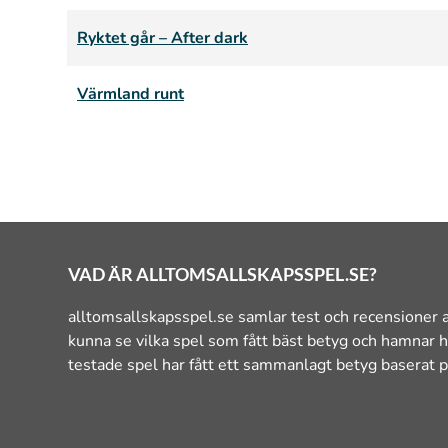
Ryktet går – After dark
Värmland runt
VAD ÄR ALLTOMSALLSKAPSSPEL.SE?
alltomsallskapsspel.se samlar test och recensioner a
kunna se vilka spel som fått bäst betyg och hamnar h
testade spel har fått ett sammanlagt betyg baserat p