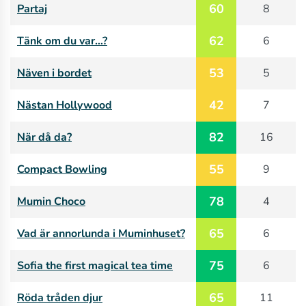
60
Partaj
8
62
Tänk om du var…?
6
53
Näven i bordet
5
42
Nästan Hollywood
7
82
När då da?
16
55
Compact Bowling
9
78
Mumin Choco
4
65
Vad är annorlunda i Muminhuset?
6
75
Sofia the first magical tea time
6
65
Röda tråden djur
11