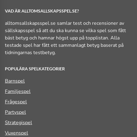
VAD ÄR ALLTOMSALLSKAPSSPEL.SE?
alltomsallskapsspel.se samlar test och recensioner av
sällskapsspel så att du ska kunna se vilka spel som fått
bäst betyg och hamnar högst upp på topplistan. Alla
testade spel har fått ett sammanlagt betyg baserat på
tidningarnas testbetyg.
POPULÄRA SPELKATEGORIER
Barnspel
Familjespel
Frågespel
Partyspel
Strategispel
Vuxenspel