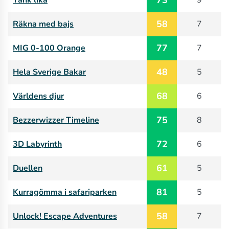
58
Räkna med bajs
7
77
MIG 0-100 Orange
7
48
Hela Sverige Bakar
5
68
Världens djur
6
75
Bezzerwizzer Timeline
8
72
3D Labyrinth
6
61
Duellen
5
81
Kurragömma i safariparken
5
58
Unlock! Escape Adventures
7