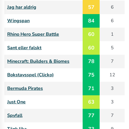
57
Jag har aldrig
6
84
Wingspan
6
60
Rhino Hero Super Battle
1
60
Sant eller falskt
5
78
Minecraft: Builders & Biomes
7
75
Bokstavsspel (Clicko)
12
71
Bermuda Pirates
3
63
Just One
3
77
Spyfall
7
73
Tänk lika
9