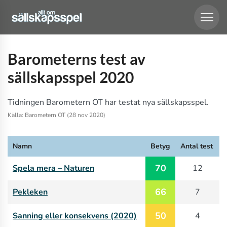
Barometerns test av
sällskapsspel 2020
Tidningen Barometern OT har testat nya sällskapsspel.
Källa: Barometern OT (28 nov 2020)
Namn
Betyg
Antal test
70
Spela mera – Naturen
12
66
Pekleken
7
50
Sanning eller konsekvens (2020)
4