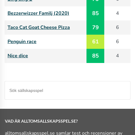
85
Bezzerwizzer Familj (2020)
4
79
Taco Cat Goat Cheese Pizza
6
61
Penguin race
6
85
Nice dice
4
VAD ÄR ALLTOMSALLSKAPSSPEL.SE?
alltomsallskapsspel.se samlar test och recensioner av