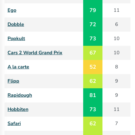
79
Ego
11
72
Dobble
6
73
Popkult
10
67
Cars 2 World Grand Prix
10
52
A la carte
8
62
Flipp
9
81
Rapidough
9
73
Hobbiten
11
62
Safari
7