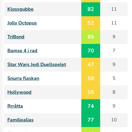
82
Klossgubbe
11
52
Jolly Octopus
11
69
TriBond
9
70
Bamse 4 i rad
7
47
Star Wars Jedi Duellspelet
9
59
Snurra flaskan
5
55
Hollywood
8
74
Rrråtta
9
77
Familjealias
10