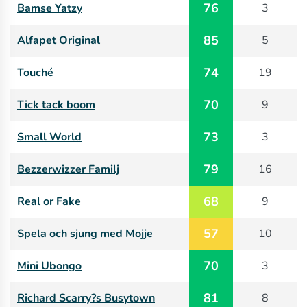
76
Bamse Yatzy
3
85
Alfapet Original
5
74
Touché
19
70
Tick tack boom
9
73
Small World
3
79
Bezzerwizzer Familj
16
68
Real or Fake
9
57
Spela och sjung med Mojje
10
70
Mini Ubongo
3
81
Richard Scarry?s Busytown
8