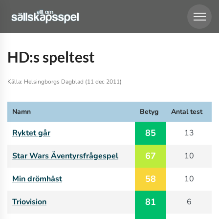
HD:s speltest
Källa: Helsingborgs Dagblad (11 dec 2011)
Namn
Betyg
Antal test
85
Ryktet går
13
67
Star Wars Äventyrsfrågespel
10
58
Min drömhäst
10
81
Triovision
6