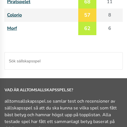
68
Piratspelet
11
57
Colorio
8
62
Morf
6
VAD ÄR ALLTOMSALLSKAPSSPEL.SE?
alltomsallskapsspel.se samlar test och recensioner av
sällskapsspel så att du ska kunna se vilka spel som fått
bäst betyg och hamnar högst upp på topplistan. Alla
testade spel har fått ett sammanlagt betyg baserat på