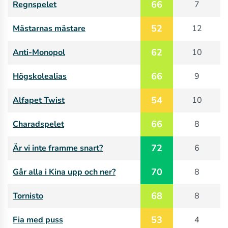
66
Regnspelet
7
52
Mästarnas mästare
12
62
Anti-Monopol
10
66
Högskolealias
9
54
Alfapet Twist
10
66
Charadspelet
8
72
Är vi inte framme snart?
6
70
Går alla i Kina upp och ner?
8
68
Tornisto
8
53
Fia med puss
4