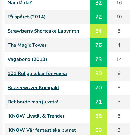
82
När då da?
16
72
På spåret (2014)
10
64
Strawberry Shortcake Labyrinth
5
76
The Magic Tower
4
73
Vagabond (2013)
14
60
101 Roliga lekar för vuxna
6
70
Bezzerwizzer Kompakt
3
71
Det borde man ju veta!
5
68
iKNOW Livstill & Trender
6
69
iKNOW Vår fantastiska planet
3