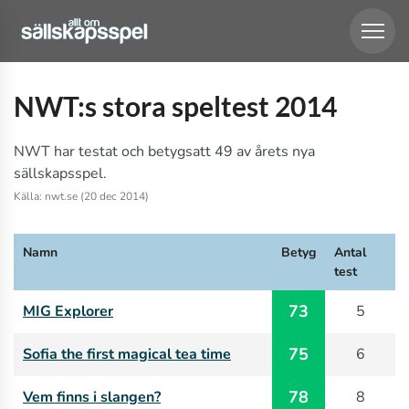
NWT:s stora speltest 2014
NWT har testat och betygsatt 49 av årets nya
sällskapsspel.
Källa: nwt.se (20 dec 2014)
Namn
Betyg
Antal
test
73
MIG Explorer
5
75
Sofia the first magical tea time
6
78
Vem finns i slangen?
8