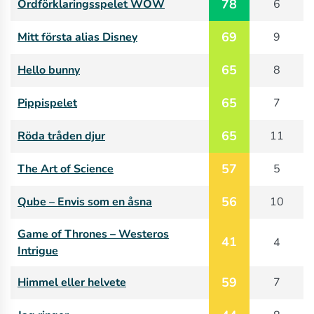
78
Ordförklaringsspelet WOW
6
69
Mitt första alias Disney
9
65
Hello bunny
8
65
Pippispelet
7
65
Röda tråden djur
11
57
The Art of Science
5
56
Qube – Envis som en åsna
10
Game of Thrones – Westeros
41
4
Intrigue
59
Himmel eller helvete
7