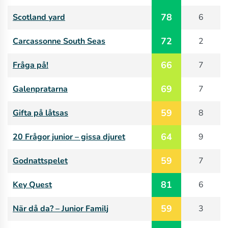
78
Scotland yard
6
72
Carcassonne South Seas
2
66
Fråga på!
7
69
Galenpratarna
7
59
Gifta på låtsas
8
64
20 Frågor junior – gissa djuret
9
59
Godnattspelet
7
81
Key Quest
6
59
När då da? – Junior Familj
3