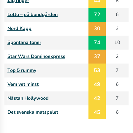
44
Jag ringer
8
72
Lotto – på bondgården
6
30
Nord Kapp
3
74
Spontana toner
10
37
Star Wars Dominoexpress
2
53
Top 5 rummy
7
49
Vem vet minst
6
42
Nästan Hollywood
7
45
Det svenska matspelet
6