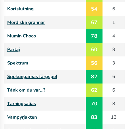
54
Kortslutning
6
67
Mordiska grannar
1
78
Mumin Choco
4
60
Partaj
8
56
Spektrum
3
82
Spökungarnas färgspel
6
62
Tänk om du var…?
6
70
Tärningsalias
8
83
Vampyrjakten
13