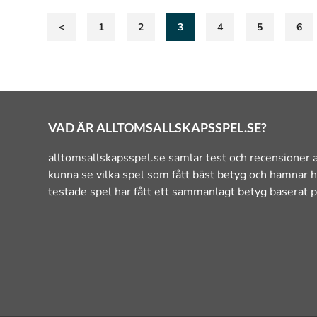
<
1
2
3
4
5
6
VAD ÄR ALLTOMSALLSKAPSSPEL.SE?
alltomsallskapsspel.se samlar test och recensioner a
kunna se vilka spel som fått bäst betyg och hamnar h
testade spel har fått ett sammanlagt betyg baserat p