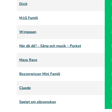
Dixit
M.I.G Familj
Wingspan
När då då? – Sång och musik – Pocket
Maze Race
Bezzerwizzer Mini Familj
Cluedo
Spelet om allsvenskan