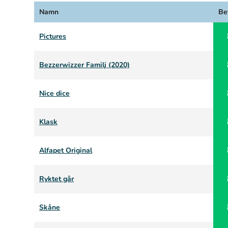
Namn
Be
Pictures
Bezzerwizzer Familj (2020)
Nice dice
Klask
Alfapet Original
Ryktet går
Skåne