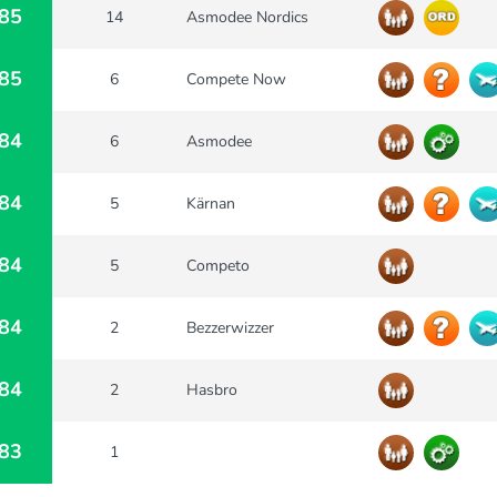
85
14
Asmodee Nordics
85
6
Compete Now
84
6
Asmodee
84
5
Kärnan
84
5
Competo
84
2
Bezzerwizzer
84
2
Hasbro
83
1