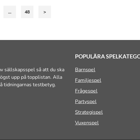
…
48
>
POPULÄRA SPELKATEG
v sällskapsspel så att du ska
Barnspel
ögst upp på topplistan. Alla
Familjespel
å tidningarnas testbetyg.
Frågespel
Partyspel
Strategispel
Vuxenspel