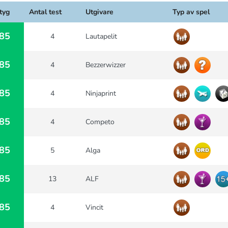
tyg
Antal test
Utgivare
Typ av spel
85
4
Lautapelit
85
4
Bezzerwizzer
85
4
Ninjaprint
85
4
Competo
85
5
Alga
85
13
ALF
85
4
Vincit