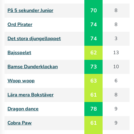
70
På 5 sekunder Junior
8
74
Ord Pirater
8
74
Det stora djungelloppet
3
62
Bajsspelet
13
73
Bamse Dunderklockan
10
63
Woop woop
6
61
Lära mera Bokstäver
8
78
Dragon dance
9
61
Cobra Paw
9