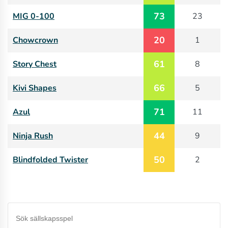
73
MIG 0-100
23
20
Chowcrown
1
61
Story Chest
8
66
Kivi Shapes
5
71
Azul
11
44
Ninja Rush
9
50
Blindfolded Twister
2