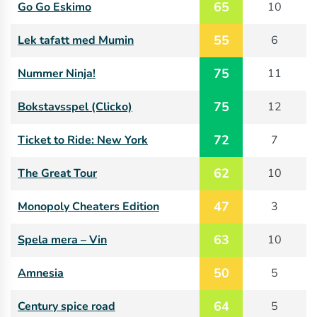
65
Go Go Eskimo
10
55
Lek tafatt med Mumin
6
75
Nummer Ninja!
11
75
Bokstavsspel (Clicko)
12
72
Ticket to Ride: New York
7
62
The Great Tour
10
47
Monopoly Cheaters Edition
3
63
Spela mera – Vin
10
50
Amnesia
5
64
Century spice road
5