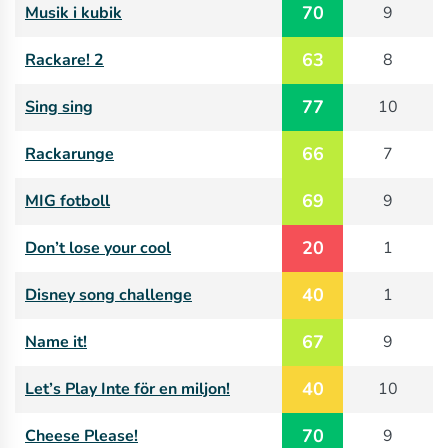
70
Musik i kubik
9
63
Rackare! 2
8
77
Sing sing
10
66
Rackarunge
7
69
MIG fotboll
9
20
Don’t lose your cool
1
40
Disney song challenge
1
67
Name it!
9
40
Let’s Play Inte för en miljon!
10
70
Cheese Please!
9