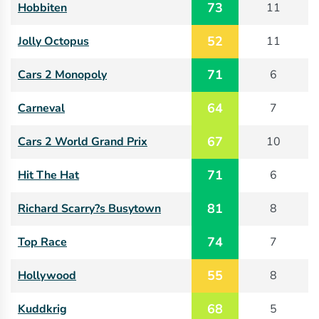
73
Hobbiten
11
52
Jolly Octopus
11
71
Cars 2 Monopoly
6
64
Carneval
7
67
Cars 2 World Grand Prix
10
71
Hit The Hat
6
81
Richard Scarry?s Busytown
8
74
Top Race
7
55
Hollywood
8
68
Kuddkrig
5