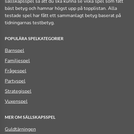
sällskapsspel så att du ska kunna se vilka spel som fått
bäst betyg och hamnar högst upp på topplistan. Alla
testade spel har fått ett sammanlagt betyg baserat på
tidningarnas testbetyg.
POPULÄRA SPELKATEGORIER
Barnspel
Familjespel
Frågespel
Partyspel
Strategispel
Vuxenspel
MER OM SÄLLSKAPSSPEL
Guldtärningen