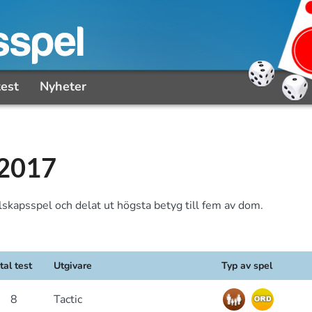
test
Nyheter
 2017
lskapsspel och delat ut högsta betyg till fem av dom.
tal test
Utgivare
Typ av spel
8
Tactic