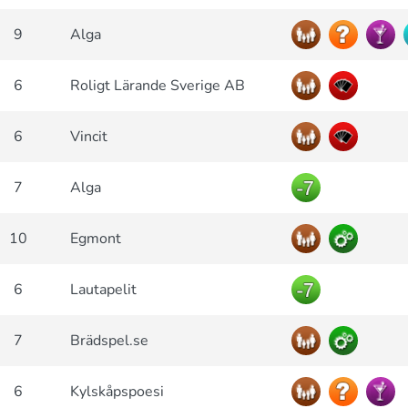
9
Alga
6
Roligt Lärande Sverige AB
6
Vincit
7
Alga
10
Egmont
6
Lautapelit
7
Brädspel.se
6
Kylskåpspoesi