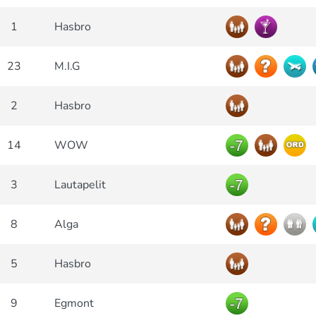
1
Hasbro
23
M.I.G
2
Hasbro
14
WOW
3
Lautapelit
8
Alga
5
Hasbro
9
Egmont