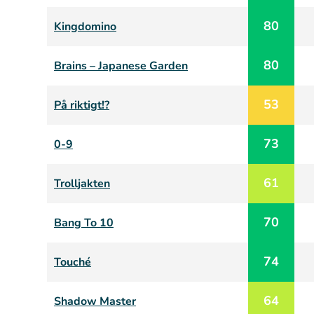
80
Kingdomino
80
Brains – Japanese Garden
53
På riktigt!?
73
0-9
61
Trolljakten
70
Bang To 10
74
Touché
64
Shadow Master