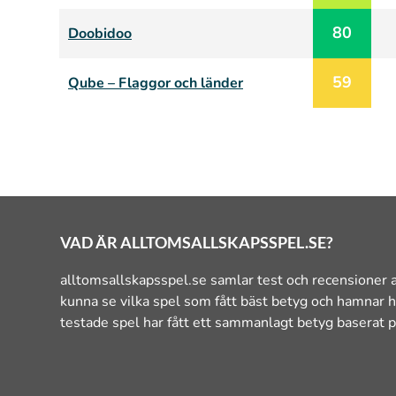
80
Doobidoo
59
Qube – Flaggor och länder
VAD ÄR ALLTOMSALLSKAPSSPEL.SE?
alltomsallskapsspel.se samlar test och recensioner a
kunna se vilka spel som fått bäst betyg och hamnar h
testade spel har fått ett sammanlagt betyg baserat p