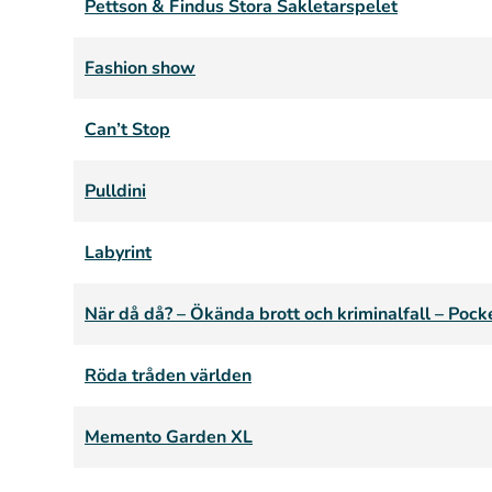
Pettson & Findus Stora Sakletarspelet
Fashion show
Can’t Stop
Pulldini
Labyrint
När då då? – Ökända brott och kriminalfall – Pock
Röda tråden världen
Memento Garden XL