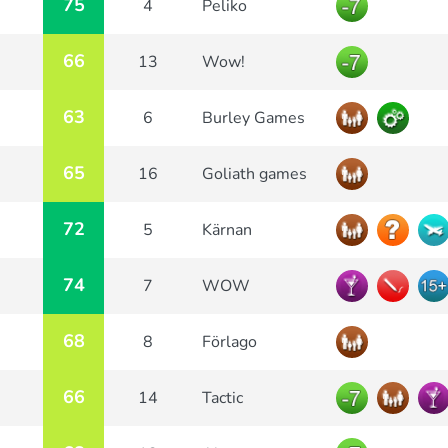
75
4
Peliko
66
13
Wow!
63
6
Burley Games
65
16
Goliath games
72
5
Kärnan
74
7
WOW
68
8
Förlago
66
14
Tactic