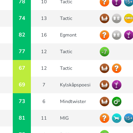
78
10
Tactic
74
13
Tactic
82
16
Egmont
77
12
Tactic
67
12
Tactic
69
7
Kylskåpspoesi
73
6
Mindtwister
81
11
MIG