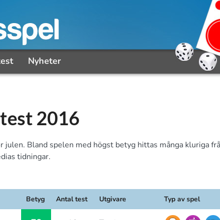
test
Nyheter
ltest 2016
ör julen. Bland spelen med högst betyg hittas många kluriga fr
dias tidningar.
Betyg
Antal test
Utgivare
Typ av spel