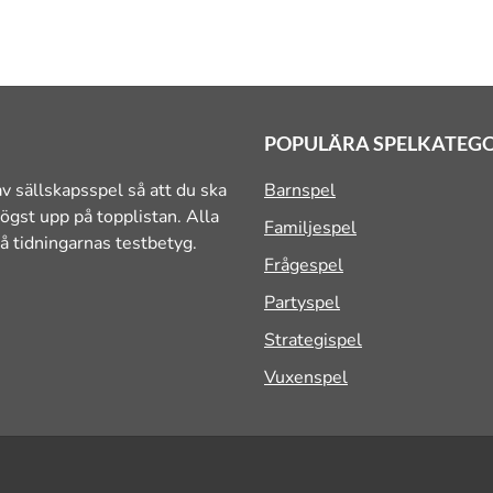
POPULÄRA SPELKATEG
v sällskapsspel så att du ska
Barnspel
ögst upp på topplistan. Alla
Familjespel
å tidningarnas testbetyg.
Frågespel
Partyspel
Strategispel
Vuxenspel