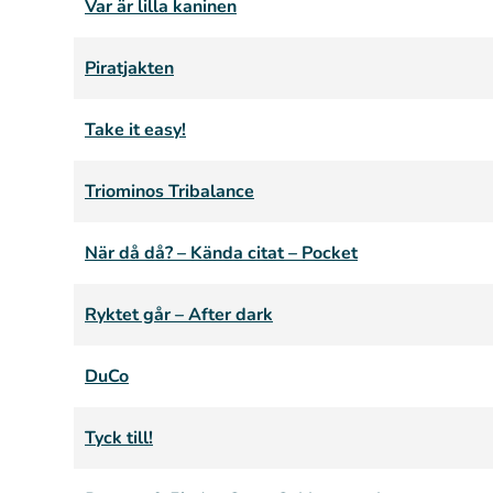
Var är lilla kaninen
Piratjakten
Take it easy!
Triominos Tribalance
När då då? – Kända citat – Pocket
Ryktet går – After dark
DuCo
Tyck till!