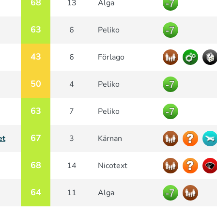
68
13
Alga
63
6
Peliko
43
6
Förlago
50
4
Peliko
63
7
Peliko
67
et
3
Kärnan
68
14
Nicotext
64
11
Alga