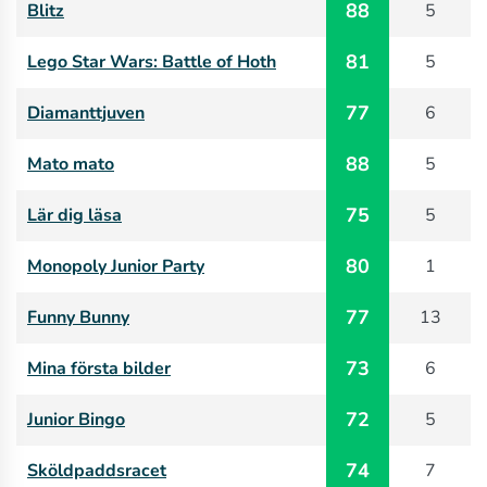
88
Blitz
5
81
Lego Star Wars: Battle of Hoth
5
77
Diamanttjuven
6
88
Mato mato
5
75
Lär dig läsa
5
80
Monopoly Junior Party
1
77
Funny Bunny
13
73
Mina första bilder
6
72
Junior Bingo
5
74
Sköldpaddsracet
7