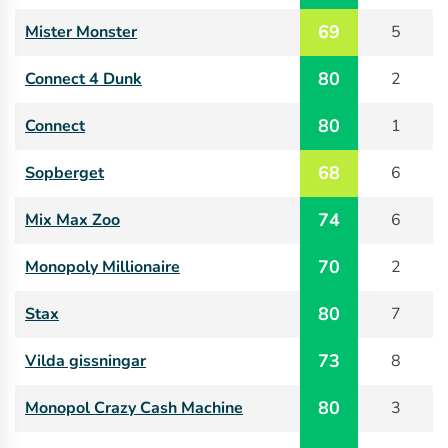
69
Mister Monster
5
80
Connect 4 Dunk
2
80
Connect
1
68
Sopberget
6
74
Mix Max Zoo
6
70
Monopoly Millionaire
2
80
Stax
7
73
Vilda gissningar
8
80
Monopol Crazy Cash Machine
3