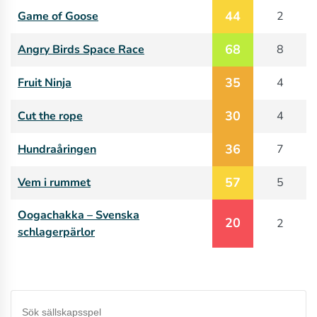
44
Game of Goose
2
68
Angry Birds Space Race
8
35
Fruit Ninja
4
30
Cut the rope
4
36
Hundraåringen
7
57
Vem i rummet
5
Oogachakka – Svenska
20
2
schlagerpärlor