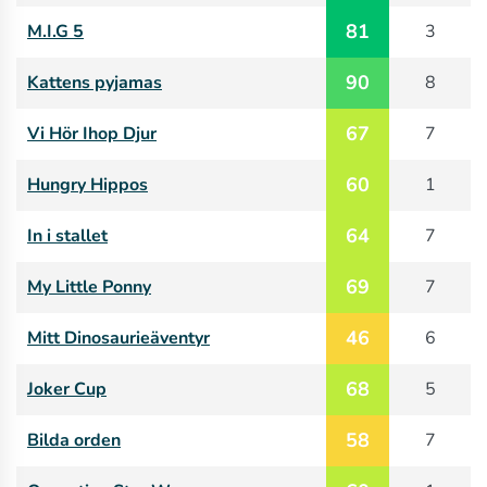
81
M.I.G 5
3
90
Kattens pyjamas
8
67
Vi Hör Ihop Djur
7
60
Hungry Hippos
1
64
In i stallet
7
69
My Little Ponny
7
46
Mitt Dinosaurieäventyr
6
68
Joker Cup
5
58
Bilda orden
7