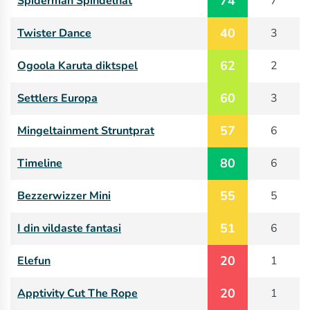
74
Spiderman Spindelnät
7
40
Twister Dance
3
62
Ogoola Karuta diktspel
2
60
Settlers Europa
3
57
Mingeltainment Struntprat
6
80
Timeline
6
55
Bezzerwizzer Mini
5
51
I din vildaste fantasi
6
20
Elefun
1
20
Apptivity Cut The Rope
1