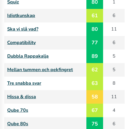
80
Squiz
1
61
Idiotkunskap
6
80
Ska vi slå vad?
11
77
Compatibility
6
89
Dubbla Rappakalja
5
62
Mellan tummen och pekfingret
5
63
Tre snabba svar
8
58
Hissa & dissa
11
67
Qube 70s
4
75
Qube 80s
6