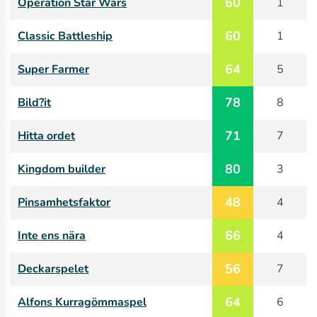
60
Operation Star Wars
1
60
Classic Battleship
1
64
Super Farmer
5
78
Bild?it
8
71
Hitta ordet
7
80
Kingdom builder
3
48
Pinsamhetsfaktor
4
66
Inte ens nära
4
56
Deckarspelet
7
64
Alfons Kurragömmaspel
6