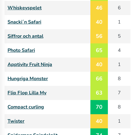
46
Whiskeyspelet
6
40
Snacki´n Safari
1
56
Siffror och antal
5
65
Photo Safari
4
40
Apptivity Fruit Ninja
1
66
Hungriga Monster
8
63
Flip Flop Lilla My
7
70
Compact curling
8
40
Twister
1