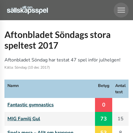
Aftonbladet Söndags stora
speltest 2017
Aftonbladet Söndag har testat 47 spel inför julhelgen!
Källa: Söndag (10 dec 2017)
Namn
Betyg
Antal
test
0
Fantastic gymnastics
73
MIG Familj Gul
15
53
Spela mera – Allt om kroppen
8