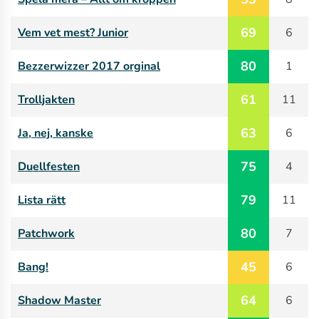
69
Vem vet mest? Junior
6
80
Bezzerwizzer 2017 orginal
1
61
Trolljakten
11
63
Ja, nej, kanske
6
75
Duellfesten
4
79
Lista rätt
11
80
Patchwork
7
45
Bang!
6
64
Shadow Master
6