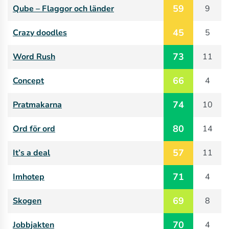
59
Qube – Flaggor och länder
9
45
Crazy doodles
5
73
Word Rush
11
66
Concept
4
74
Pratmakarna
10
80
Ord för ord
14
57
It’s a deal
11
71
Imhotep
4
69
Skogen
8
70
Jobbjakten
4