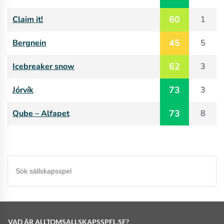
60
Claim it!
1
45
Bergnein
5
62
Icebreaker snow
3
73
Jórvík
3
73
Qube – Alfapet
8
VAD ÄR ALLTOMSALLSKAPSSPEL.SE?