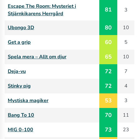
Escape The Room: Mysteriet i
81
3
Stjärnkikarens Herrgård
80
Ubongo 3D
10
60
Get a grip
5
65
Spela mera – Allt om djur
10
72
Deja-vu
7
72
Stinky pig
4
53
Mystiska magiker
3
70
Bang To 10
11
73
MIG 0-100
23