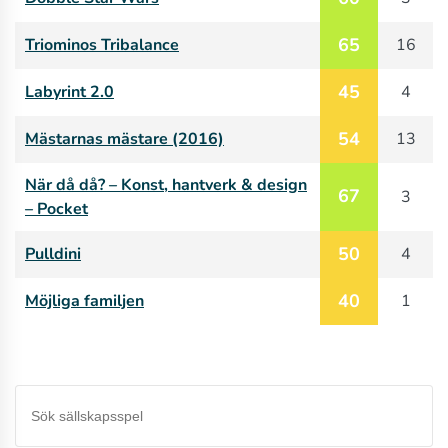
65
Triominos Tribalance
16
45
Labyrint 2.0
4
54
Mästarnas mästare (2016)
13
När då då? – Konst, hantverk & design
67
3
– Pocket
50
Pulldini
4
40
Möjliga familjen
1