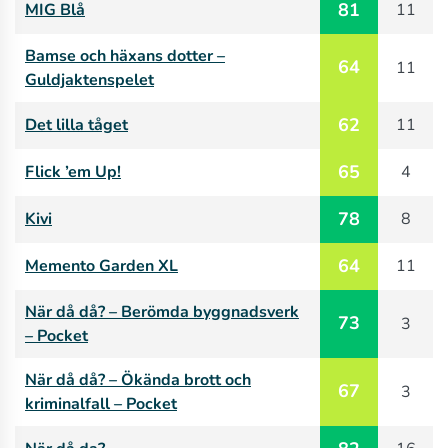
81
MIG Blå
11
Bamse och häxans dotter –
64
11
Guldjaktenspelet
62
Det lilla tåget
11
65
Flick ’em Up!
4
78
Kivi
8
64
Memento Garden XL
11
När då då? – Berömda byggnadsverk
73
3
– Pocket
När då då? – Ökända brott och
67
3
kriminalfall – Pocket