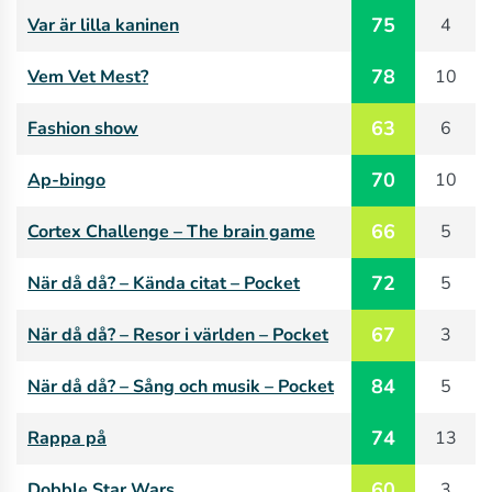
75
Var är lilla kaninen
4
78
Vem Vet Mest?
10
63
Fashion show
6
70
Ap-bingo
10
66
Cortex Challenge – The brain game
5
72
När då då? – Kända citat – Pocket
5
67
När då då? – Resor i världen – Pocket
3
84
När då då? – Sång och musik – Pocket
5
74
Rappa på
13
60
Dobble Star Wars
3