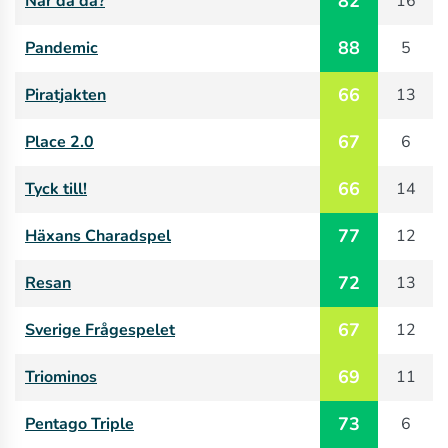
82
När då da?
16
88
Pandemic
5
66
Piratjakten
13
67
Place 2.0
6
66
Tyck till!
14
77
Häxans Charadspel
12
72
Resan
13
67
Sverige Frågespelet
12
69
Triominos
11
73
Pentago Triple
6