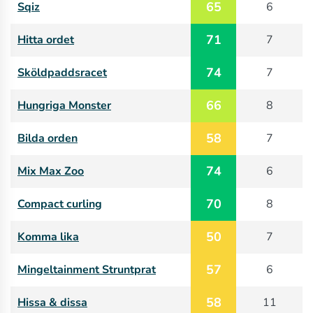
65
Sqiz
6
71
Hitta ordet
7
74
Sköldpaddsracet
7
66
Hungriga Monster
8
58
Bilda orden
7
74
Mix Max Zoo
6
70
Compact curling
8
50
Komma lika
7
57
Mingeltainment Struntprat
6
58
Hissa & dissa
11