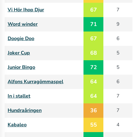
67
Vi Hör Ihop Djur
7
71
Word winder
9
67
Doogie Doo
6
68
Joker Cup
5
72
Junior Bingo
5
64
Alfons Kurragömmaspel
6
64
In i stallet
7
36
Hundraåringen
7
55
Kabaleo
4