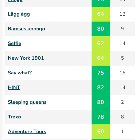
64
Lägg ägg
12
80
Bamses ubongo
9
62
Selfie
14
64
New York 1901
5
75
Say what?
16
82
HINT
14
80
Sleeping queens
2
78
Trexo
8
60
Adventure Tours
1