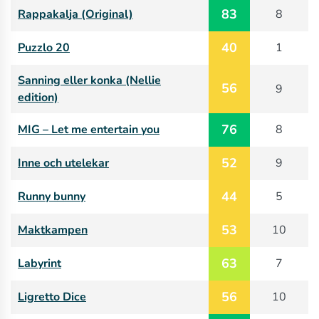
83
Rappakalja (Original)
8
40
Puzzlo 20
1
Sanning eller konka (Nellie
56
9
edition)
76
MIG – Let me entertain you
8
52
Inne och utelekar
9
44
Runny bunny
5
53
Maktkampen
10
63
Labyrint
7
56
Ligretto Dice
10