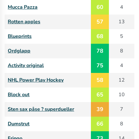
60
Mucca Pazza
4
57
Rotten apples
13
68
Blueprints
5
78
Ordglapp
8
75
Activity original
4
58
NHL Power Play Hockey
12
65
Block out
10
39
Sten sax påse ? superdueller
7
66
Dumstrut
8
73
Fringo
14