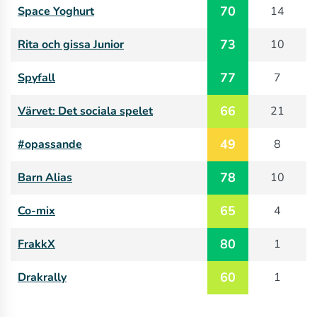
70
Space Yoghurt
14
73
Rita och gissa Junior
10
77
Spyfall
7
66
Värvet: Det sociala spelet
21
49
#opassande
8
78
Barn Alias
10
65
Co-mix
4
80
FrakkX
1
60
Drakrally
1