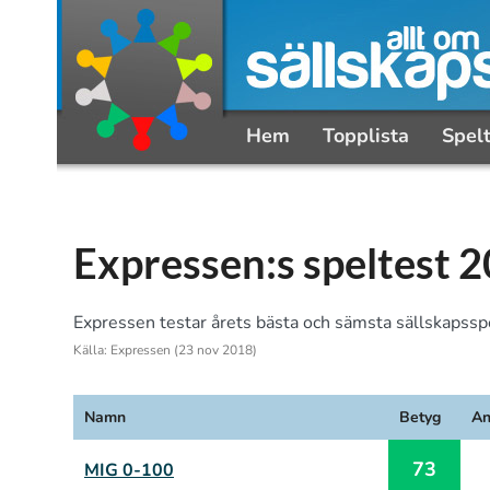
Hem
Topplista
Spel
Expressen:s speltest 
Expressen testar årets bästa och sämsta sällskapsspe
Källa: Expressen (23 nov 2018)
Namn
Betyg
An
73
MIG 0-100