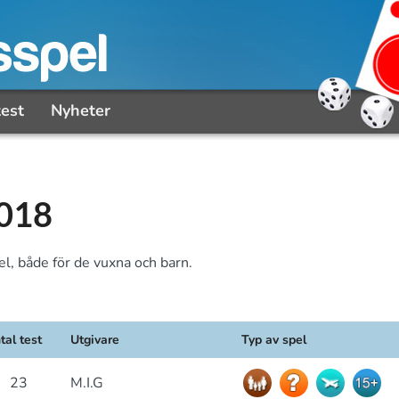
test
Nyheter
2018
l, både för de vuxna och barn.
tal test
Utgivare
Typ av spel
23
M.I.G