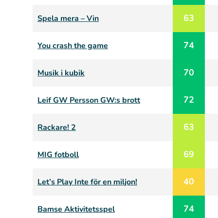
63
Spela mera – Vin
74
You crash the game
70
Musik i kubik
72
Leif GW Persson GW:s brott
63
Rackare! 2
69
MIG fotboll
40
Let’s Play Inte för en miljon!
74
Bamse Aktivitetsspel