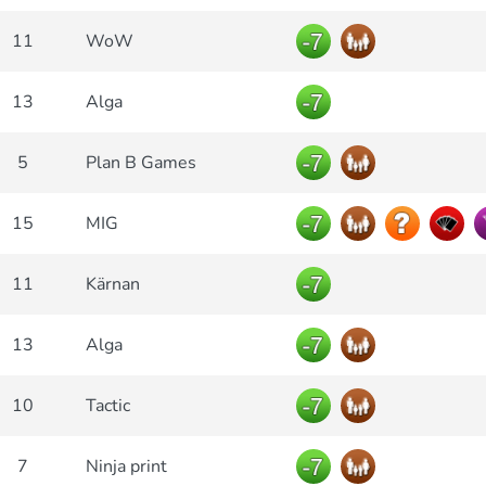
11
WoW
13
Alga
5
Plan B Games
15
MIG
11
Kärnan
13
Alga
10
Tactic
7
Ninja print