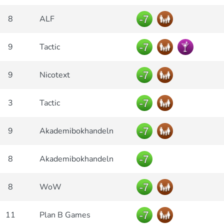
8
ALF
9
Tactic
9
Nicotext
3
Tactic
9
Akademibokhandeln
8
Akademibokhandeln
8
WoW
11
Plan B Games