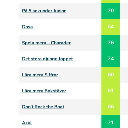
70
På 5 sekunder Junior
64
Dosa
76
Spela mera – Charader
74
Det stora djungelloppet
60
Lära mera Siffror
61
Lära mera Bokstäver
66
Don’t Rock the Boat
71
Azul