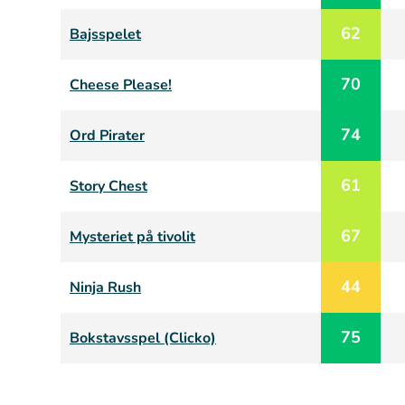
62
Bajsspelet
70
Cheese Please!
74
Ord Pirater
61
Story Chest
67
Mysteriet på tivolit
44
Ninja Rush
75
Bokstavsspel (Clicko)