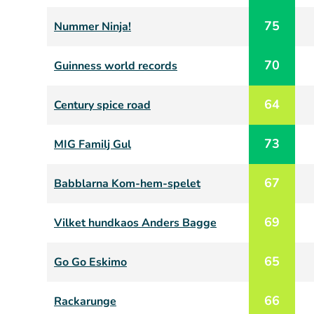
75
Nummer Ninja!
70
Guinness world records
64
Century spice road
73
MIG Familj Gul
67
Babblarna Kom-hem-spelet
69
Vilket hundkaos Anders Bagge
65
Go Go Eskimo
66
Rackarunge