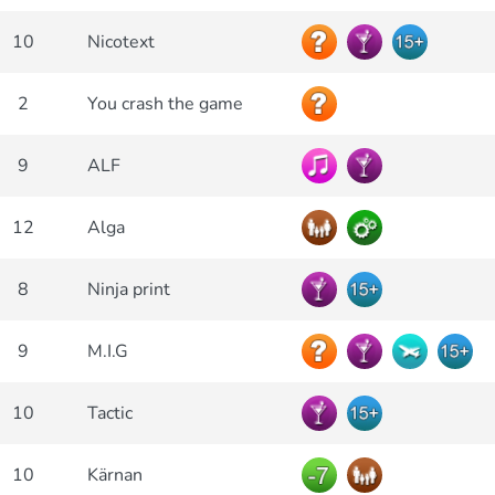
10
Nicotext
2
You crash the game
9
ALF
12
Alga
8
Ninja print
9
M.I.G
10
Tactic
10
Kärnan