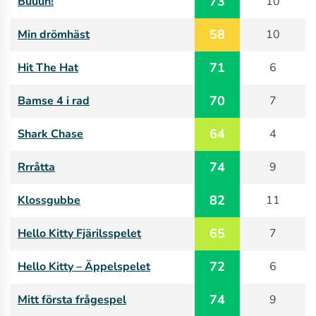
73
Buuuh!
10
58
Min drömhäst
10
71
Hit The Hat
6
70
Bamse 4 i rad
7
64
Shark Chase
4
74
Rrråtta
9
82
Klossgubbe
11
65
Hello Kitty Fjärilsspelet
7
72
Hello Kitty – Äppelspelet
6
74
Mitt första frågespel
9