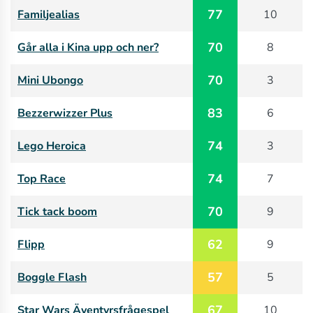
77
Familjealias
10
70
Går alla i Kina upp och ner?
8
70
Mini Ubongo
3
83
Bezzerwizzer Plus
6
74
Lego Heroica
3
74
Top Race
7
70
Tick tack boom
9
62
Flipp
9
57
Boggle Flash
5
67
Star Wars Äventyrsfrågespel
10