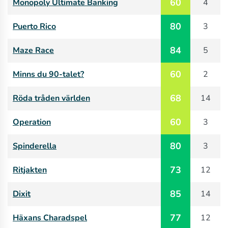
60
Monopoly Ultimate Banking
4
80
Puerto Rico
3
84
Maze Race
5
60
Minns du 90-talet?
2
68
Röda tråden världen
14
60
Operation
3
80
Spinderella
3
73
Ritjakten
12
85
Dixit
14
77
Häxans Charadspel
12