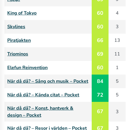
60
King of Tokyo
4
60
Skylines
3
66
Piratjakten
13
69
Triominos
11
60
Elefun Reinvention
1
84
När då då? – Sång och musik – Pocket
5
72
När då då? – Kända citat – Pocket
5
När då då? – Konst, hantverk &
67
3
design – Pocket
67
När då då? – Resor i världen – Pocket
3