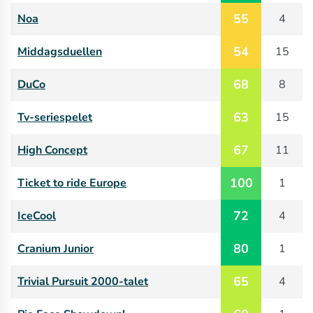
55
Noa
4
54
Middagsduellen
15
68
DuCo
8
63
Tv-seriespelet
15
67
High Concept
11
100
Ticket to ride Europe
1
72
IceCool
4
80
Cranium Junior
1
65
Trivial Pursuit 2000-talet
4