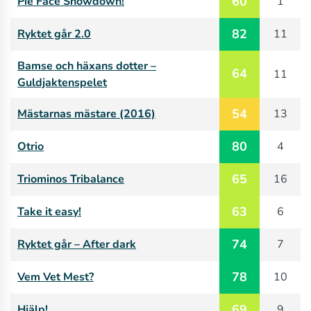
60
Pie Face Showdown!
1
82
Ryktet går 2.0
11
Bamse och häxans dotter –
64
11
Guldjaktenspelet
54
Mästarnas mästare (2016)
13
80
Otrio
4
65
Triominos Tribalance
16
63
Take it easy!
6
74
Ryktet går – After dark
7
78
Vem Vet Mest?
10
69
Hjälp!
9