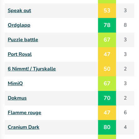
53
Speak out
3
78
Ordglapp
8
67
Puzzle battle
3
47
Port Royal
3
50
6 Nimmt! / Tjurskalle
2
67
MimiQ
3
70
Dokmus
2
47
Flamme rouge
6
80
Cranium Dark
4