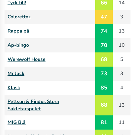
66
Tyck till!
14
47
Coloretto+
3
74
Rappa på
13
70
Ap-bingo
10
68
Werewolf House
5
73
Mr Jack
3
85
Klask
4
Pettson & Findus Stora
68
13
Sakletarspelet
81
MIG Blå
11